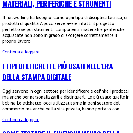
MATERIALI, PERIFERICHE E STRUMENTI
persi
in
modo
Il networking ha bisogno, come ogni tipo di disciplina tecnica, di
sicuro
prodotti di qualità. A poco serve avere infatti il progetto
è
perfetto se poi strumenti, componenti, materiali e periferiche
possibile
acquistate non sono in grado di svolgere correttamente il
grazie
proprio lavoro.
alla
“Camera
Networking:
Continua a leggere
Bianca”
dove
conviene
I TIPI DI ETICHETTE PIÙ USATI NELL’ERA
acquistare
DELLA STAMPA DIGITALE
materiali,
periferiche
e
Oggi servono in ogni settore per identificare e definire i prodotti
strumenti
ma anche per personalizzarli e distinguerli. Le più usate quelle in
bobina Le etichette, oggi utilizzatissime in ogni settore del
commercio ma anche nella vita privata, hanno portato con
I
Continua a leggere
tipi
di