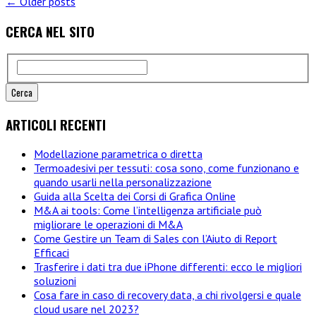
vantaggi
← Older posts
dei
CERCA NEL SITO
mini
pc:
tutto
quello
che
si
deve
ARTICOLI RECENTI
sapere
per
Modellazione parametrica o diretta
la
Termoadesivi per tessuti: cosa sono, come funzionano e
scelta
quando usarli nella personalizzazione
Guida alla Scelta dei Corsi di Grafica Online
M&A ai tools: Come l’intelligenza artificiale può
migliorare le operazioni di M&A
Come Gestire un Team di Sales con l’Aiuto di Report
Efficaci
Trasferire i dati tra due iPhone differenti: ecco le migliori
soluzioni
Cosa fare in caso di recovery data, a chi rivolgersi e quale
cloud usare nel 2023?