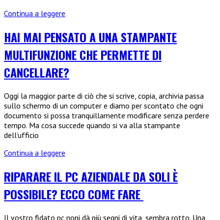
Quali
Continua a leggere
sono
i
HAI MAI PENSATO A UNA STAMPANTE
cavi
MULTIFUNZIONE CHE PERMETTE DI
per
PC
CANCELLARE?
da
conoscere?
Oggi la maggior parte di ciò che si scrive, copia, archivia passa
sullo schermo di un computer e diamo per scontato che ogni
documento si possa tranquillamente modificare senza perdere
tempo. Ma cosa succede quando si va alla stampante
dell’ufficio
Hai
Continua a leggere
mai
pensato
RIPARARE IL PC AZIENDALE DA SOLI È
a
POSSIBILE? ECCO COME FARE
una
stampante
multifunzione
Il vostro fidato pc noni dà più segni di vita, sembra rotto. Una