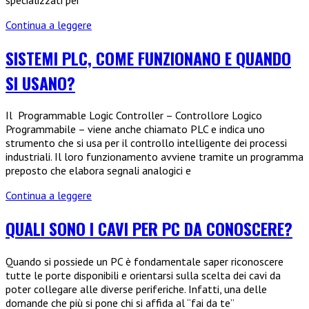
Stampanti
Continua a leggere
tessere
e
SISTEMI PLC, COME FUNZIONANO E QUANDO
badge
SI USANO?
PVC:
come
sceglierle
Il Programmable Logic Controller – Controllore Logico
Programmabile – viene anche chiamato PLC e indica uno
strumento che si usa per il controllo intelligente dei processi
industriali. Il loro funzionamento avviene tramite un programma
preposto che elabora segnali analogici e
Sistemi
Continua a leggere
PLC,
come
QUALI SONO I CAVI PER PC DA CONOSCERE?
funzionano
e
Quando si possiede un PC è fondamentale saper riconoscere
quando
tutte le porte disponibili e orientarsi sulla scelta dei cavi da
si
poter collegare alle diverse periferiche. Infatti, una delle
usano?
domande che più si pone chi si affida al “fai da te”