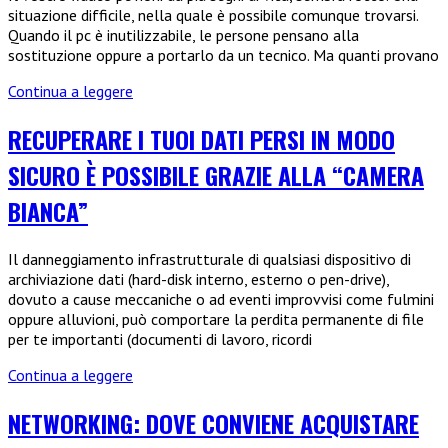
che
situazione difficile, nella quale è possibile comunque trovarsi.
permette
Quando il pc è inutilizzabile, le persone pensano alla
di
sostituzione oppure a portarlo da un tecnico. Ma quanti provano
cancellare?
Riparare
Continua a leggere
il
pc
RECUPERARE I TUOI DATI PERSI IN MODO
aziendale
SICURO È POSSIBILE GRAZIE ALLA “CAMERA
da
soli
BIANCA”
è
possibile?
Ecco
Il danneggiamento infrastrutturale di qualsiasi dispositivo di
come
archiviazione dati (hard-disk interno, esterno o pen-drive),
fare
dovuto a cause meccaniche o ad eventi improvvisi come fulmini
oppure alluvioni, può comportare la perdita permanente di file
per te importanti (documenti di lavoro, ricordi
Recuperare
Continua a leggere
i
tuoi
NETWORKING: DOVE CONVIENE ACQUISTARE
dati