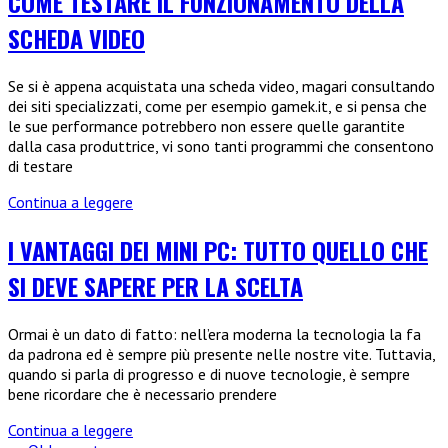
COME TESTARE IL FUNZIONAMENTO DELLA
etichette
SCHEDA VIDEO
più
usati
nell’era
Se si è appena acquistata una scheda video, magari consultando
della
dei siti specializzati, come per esempio gamek.it, e si pensa che
stampa
le sue performance potrebbero non essere quelle garantite
digitale
dalla casa produttrice, vi sono tanti programmi che consentono
di testare
Come
Continua a leggere
testare
il
I VANTAGGI DEI MINI PC: TUTTO QUELLO CHE
funzionamento
SI DEVE SAPERE PER LA SCELTA
della
scheda
video
Ormai è un dato di fatto: nell’era moderna la tecnologia la fa
da padrona ed è sempre più presente nelle nostre vite. Tuttavia,
quando si parla di progresso e di nuove tecnologie, è sempre
bene ricordare che è necessario prendere
I
Continua a leggere