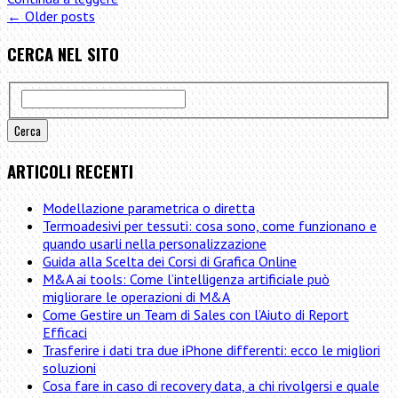
strutturare
← Older posts
una
CERCA NEL SITO
campagna
di
advertising
su
Facebook
ARTICOLI RECENTI
Modellazione parametrica o diretta
Termoadesivi per tessuti: cosa sono, come funzionano e
quando usarli nella personalizzazione
Guida alla Scelta dei Corsi di Grafica Online
M&A ai tools: Come l’intelligenza artificiale può
migliorare le operazioni di M&A
Come Gestire un Team di Sales con l’Aiuto di Report
Efficaci
Trasferire i dati tra due iPhone differenti: ecco le migliori
soluzioni
Cosa fare in caso di recovery data, a chi rivolgersi e quale