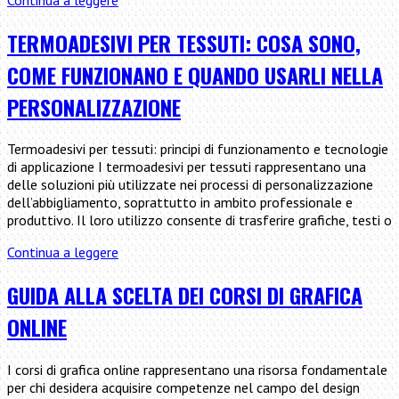
parametrica
o
TERMOADESIVI PER TESSUTI: COSA SONO,
diretta
COME FUNZIONANO E QUANDO USARLI NELLA
PERSONALIZZAZIONE
Termoadesivi per tessuti: principi di funzionamento e tecnologie
di applicazione I termoadesivi per tessuti rappresentano una
delle soluzioni più utilizzate nei processi di personalizzazione
dell’abbigliamento, soprattutto in ambito professionale e
produttivo. Il loro utilizzo consente di trasferire grafiche, testi o
Termoadesivi
Continua a leggere
per
tessuti:
GUIDA ALLA SCELTA DEI CORSI DI GRAFICA
cosa
ONLINE
sono,
come
funzionano
I corsi di grafica online rappresentano una risorsa fondamentale
e
per chi desidera acquisire competenze nel campo del design
quando