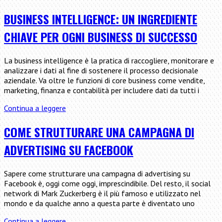
per
vendere
BUSINESS INTELLIGENCE: UN INGREDIENTE
online
CHIAVE PER OGNI BUSINESS DI SUCCESSO
se
non
hai
La business intelligence è la pratica di raccogliere, monitorare e
un
analizzare i dati al fine di sostenere il processo decisionale
sito
aziendale. Va oltre le funzioni di core business come vendite,
e-
marketing, finanza e contabilità per includere dati da tutti i
Commerce
Business
Continua a leggere
Intelligence:
un
COME STRUTTURARE UNA CAMPAGNA DI
ingrediente
ADVERTISING SU FACEBOOK
chiave
per
ogni
Sapere come strutturare una campagna di advertising su
business
Facebook è, oggi come oggi, imprescindibile. Del resto, il social
di
network di Mark Zuckerberg è il più famoso e utilizzato nel
successo
mondo e da qualche anno a questa parte è diventato uno
Come
Continua a leggere