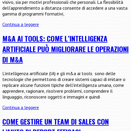
visivo, sia per motivi professionali che personali. La flessibilità
usarli
dell’apprendimento a distanza consente di accedere a una vasta
nella
gamma di programmi formativi,
personalizzazione
Guida
Continua a leggere
alla
Scelta
M&A AI TOOLS: COME L’INTELLIGENZA
dei
ARTIFICIALE PUÒ MIGLIORARE LE OPERAZIONI
Corsi
di
DI M&A
Grafica
Online
L’intelligenza artificiale (IA) e gli m&a ai tools sono delle
tecnologie che permettono di creare sistemi capaci di imitare o
replicare alcune funzioni tipiche dell’intelligenza umana, come
apprendere, ragionare, risolvere problemi, comprendere il
linguaggio, riconoscere oggetti e immagini e quindi
M&A
Continua a leggere
ai
tools:
COME GESTIRE UN TEAM DI SALES CON
Come
l’intelligenza