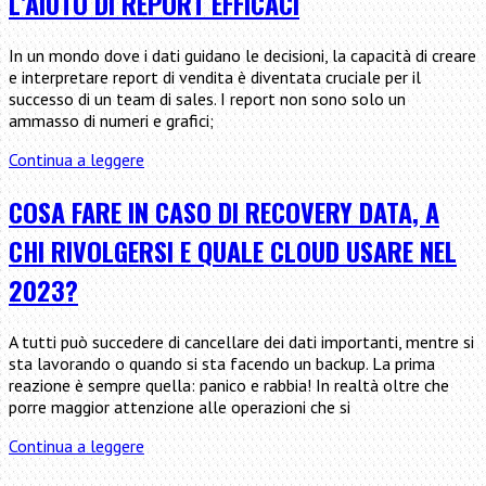
L’AIUTO DI REPORT EFFICACI
artificiale
può
In un mondo dove i dati guidano le decisioni, la capacità di creare
migliorare
e interpretare report di vendita è diventata cruciale per il
le
successo di un team di sales. I report non sono solo un
operazioni
ammasso di numeri e grafici;
di
M&A
Come
Continua a leggere
Gestire
un
COSA FARE IN CASO DI RECOVERY DATA, A
Team
CHI RIVOLGERSI E QUALE CLOUD USARE NEL
di
Sales
2023?
con
l’Aiuto
di
A tutti può succedere di cancellare dei dati importanti, mentre si
Report
sta lavorando o quando si sta facendo un backup. La prima
Efficaci
reazione è sempre quella: panico e rabbia! In realtà oltre che
porre maggior attenzione alle operazioni che si
Cosa
Continua a leggere
fare