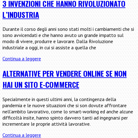
in
3 INVENZIONI CHE HANNO RIVOLUZIONATO
caso
L’INDUSTRIA
di
recovery
data,
Durante il corso degli anni sono stati molti i cambiamenti che si
a
sono avvicendati e che hanno avuto un grande impatto sul
chi
modo di vivere, produrre e lavorare. Dalla Rivoluzione
rivolgersi
industriale a oggi, in cui si assiste a quella che
e
quale
3
Continua a leggere
cloud
invenzioni
usare
che
ALTERNATIVE PER VENDERE ONLINE SE NON
nel
hanno
2023?
HAI UN SITO E-COMMERCE
rivoluzionato
l’industria
Specialmente in questi ultimi anni, la contingenza della
pandemia e le nuove situazioni che si son dovute affrontare
nell’ambito lavorativo, come lo smart-working ed anche alcune
difficoltà insite, hanno spinto davvero tanti ad ingegnarsi per
incrementare le proprie attività lavorative.
Alternative
Continua a leggere