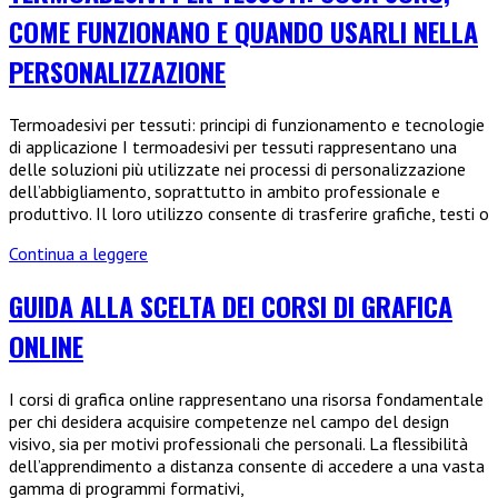
diretta
COME FUNZIONANO E QUANDO USARLI NELLA
PERSONALIZZAZIONE
Termoadesivi per tessuti: principi di funzionamento e tecnologie
di applicazione I termoadesivi per tessuti rappresentano una
delle soluzioni più utilizzate nei processi di personalizzazione
dell’abbigliamento, soprattutto in ambito professionale e
produttivo. Il loro utilizzo consente di trasferire grafiche, testi o
Termoadesivi
Continua a leggere
per
tessuti:
GUIDA ALLA SCELTA DEI CORSI DI GRAFICA
cosa
ONLINE
sono,
come
funzionano
I corsi di grafica online rappresentano una risorsa fondamentale
e
per chi desidera acquisire competenze nel campo del design
quando
visivo, sia per motivi professionali che personali. La flessibilità
usarli
dell’apprendimento a distanza consente di accedere a una vasta
nella
gamma di programmi formativi,
personalizzazione