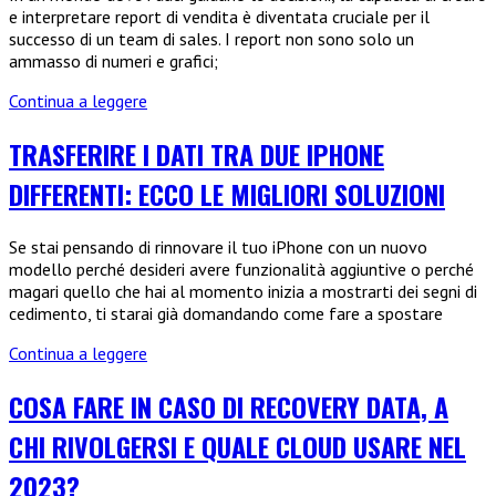
migliorare
e interpretare report di vendita è diventata cruciale per il
le
successo di un team di sales. I report non sono solo un
operazioni
ammasso di numeri e grafici;
di
M&A
Come
Continua a leggere
Gestire
un
TRASFERIRE I DATI TRA DUE IPHONE
Team
DIFFERENTI: ECCO LE MIGLIORI SOLUZIONI
di
Sales
con
Se stai pensando di rinnovare il tuo iPhone con un nuovo
l’Aiuto
modello perché desideri avere funzionalità aggiuntive o perché
di
magari quello che hai al momento inizia a mostrarti dei segni di
Report
cedimento, ti starai già domandando come fare a spostare
Efficaci
Trasferire
Continua a leggere
i
dati
COSA FARE IN CASO DI RECOVERY DATA, A
tra
CHI RIVOLGERSI E QUALE CLOUD USARE NEL
due
iPhone
2023?
differenti: