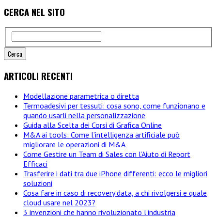
e
CERCA NEL SITO
badge
PVC:
come
sceglierle
ARTICOLI RECENTI
Modellazione parametrica o diretta
Termoadesivi per tessuti: cosa sono, come funzionano e
quando usarli nella personalizzazione
Guida alla Scelta dei Corsi di Grafica Online
M&A ai tools: Come l’intelligenza artificiale può
migliorare le operazioni di M&A
Come Gestire un Team di Sales con l’Aiuto di Report
Efficaci
Trasferire i dati tra due iPhone differenti: ecco le migliori
soluzioni
Cosa fare in caso di recovery data, a chi rivolgersi e quale
cloud usare nel 2023?
3 invenzioni che hanno rivoluzionato l’industria