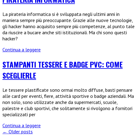
l’industria
La pirateria informatica si è sviluppata negli ultimi anni in
maniera sempre più preoccupante. Grazie alle nuove tecnologie,
gli hacker hanno acquisito sempre più competenze, al punto tale
da riuscire a bucare anche siti istituzionali. Ma chi sono questi
hacker?
Hacker:
Continua a leggere
curiosità
e
STAMPANTI TESSERE E BADGE PVC: COME
storia
SCEGLIERLE
della
pirateria
informatica
Le tessere plastificate sono ormai molto diffuse, basti pensare
alle card per eventi, fiere, attività sportive o badge aziendali. Ma
non solo, sono utilizzate anche da supermercati, scuole,
palestre e club sportivi, che solitamente si rivolgono a fornitori
specializzati per
Stampanti
Continua a leggere
tessere
← Older posts