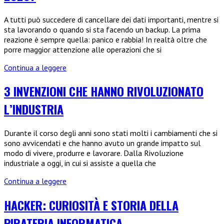
ecco
le
A tutti può succedere di cancellare dei dati importanti, mentre si
migliori
sta lavorando o quando si sta facendo un backup. La prima
soluzioni
reazione è sempre quella: panico e rabbia! In realtà oltre che
porre maggior attenzione alle operazioni che si
Cosa
Continua a leggere
fare
in
3 INVENZIONI CHE HANNO RIVOLUZIONATO
caso
L’INDUSTRIA
di
recovery
data,
Durante il corso degli anni sono stati molti i cambiamenti che si
a
sono avvicendati e che hanno avuto un grande impatto sul
chi
modo di vivere, produrre e lavorare. Dalla Rivoluzione
rivolgersi
industriale a oggi, in cui si assiste a quella che
e
quale
3
Continua a leggere
cloud
invenzioni
usare
che
HACKER: CURIOSITÀ E STORIA DELLA
nel
hanno
2023?
PIRATERIA INFORMATICA
rivoluzionato