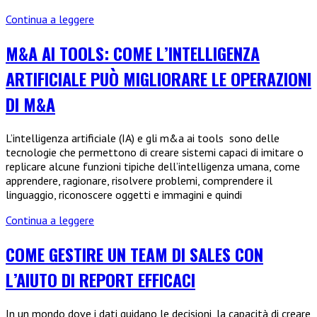
Guida
Continua a leggere
alla
Scelta
M&A AI TOOLS: COME L’INTELLIGENZA
dei
ARTIFICIALE PUÒ MIGLIORARE LE OPERAZIONI
Corsi
di
DI M&A
Grafica
Online
L’intelligenza artificiale (IA) e gli m&a ai tools sono delle
tecnologie che permettono di creare sistemi capaci di imitare o
replicare alcune funzioni tipiche dell’intelligenza umana, come
apprendere, ragionare, risolvere problemi, comprendere il
linguaggio, riconoscere oggetti e immagini e quindi
M&A
Continua a leggere
ai
tools:
COME GESTIRE UN TEAM DI SALES CON
Come
L’AIUTO DI REPORT EFFICACI
l’intelligenza
artificiale
può
In un mondo dove i dati guidano le decisioni, la capacità di creare