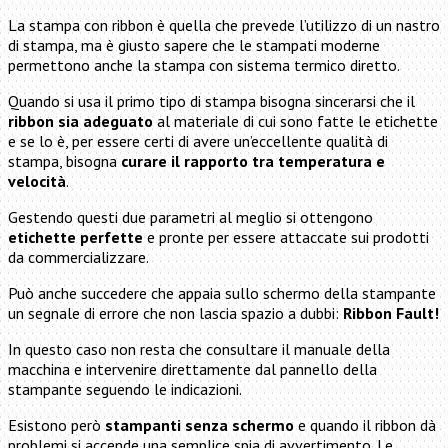
La stampa con ribbon è quella che prevede l’utilizzo di un nastro
di stampa, ma è giusto sapere che le stampati moderne
permettono anche la stampa con sistema termico diretto.
Quando si usa il primo tipo di stampa bisogna sincerarsi che il
ribbon sia adeguato
al materiale di cui sono fatte le etichette
e se lo è, per essere certi di avere un’eccellente qualità di
stampa, bisogna
curare il rapporto tra temperatura e
velocità
.
Gestendo questi due parametri al meglio si ottengono
etichette perfette
e pronte per essere attaccate sui prodotti
da commercializzare.
Può anche succedere che appaia sullo schermo della stampante
un segnale di errore che non lascia spazio a dubbi:
Ribbon Fault!
In questo caso non resta che consultare il manuale della
macchina e intervenire direttamente dal pannello della
stampante seguendo le indicazioni.
Esistono però
stampanti senza schermo
e quando il ribbon dà
problemi si accende una semplice spia di avvertimento. Le