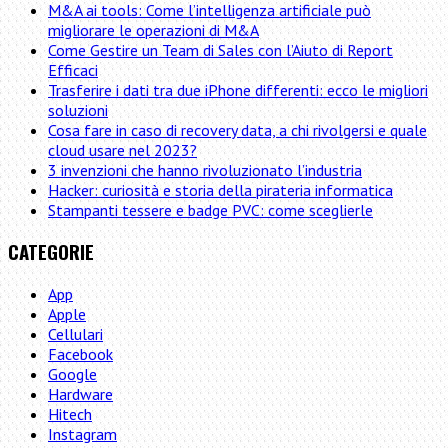
M&A ai tools: Come l’intelligenza artificiale può
migliorare le operazioni di M&A
Come Gestire un Team di Sales con l’Aiuto di Report
Efficaci
Trasferire i dati tra due iPhone differenti: ecco le migliori
soluzioni
Cosa fare in caso di recovery data, a chi rivolgersi e quale
cloud usare nel 2023?
3 invenzioni che hanno rivoluzionato l’industria
Hacker: curiosità e storia della pirateria informatica
Stampanti tessere e badge PVC: come sceglierle
CATEGORIE
App
Apple
Cellulari
Facebook
Google
Hardware
Hitech
Instagram