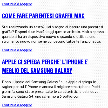
Trasferire
Continua a leggere
i
dati
COME FARE PARENTESI GRAFFA MAC
tra
due
Stai realizzando un testo? Hai bisogno di inserire una parentesi
iPhone
graffa? Disponi di un Mac? Leggi questo articolo. Molto spesso
differenti:
quando si ha un dispositivo nuovo o quando si utilizza uno
ecco
strumento nuovo non se ne conoscono tutte le funzionalità.
le
migliori
Come
Continua a leggere
soluzioni
fare
parentesi
APPLE CI SPIEGA PERCHE’ L’IPHONE E’
graffa
MEGLIO DEL SAMSUNG GALAXY
Mac
Dopo il lancio del Samsung Galaxy S4, la Apple ci spiega le
ragioni per cui l’iPhone e’ ancora il migliore smartphone Pochi
giorni fa sono state presentate le caratteristiche del nuovo
Samsung Galaxy S4: uno schermo a 5 pollici con
Apple
Continua a leggere