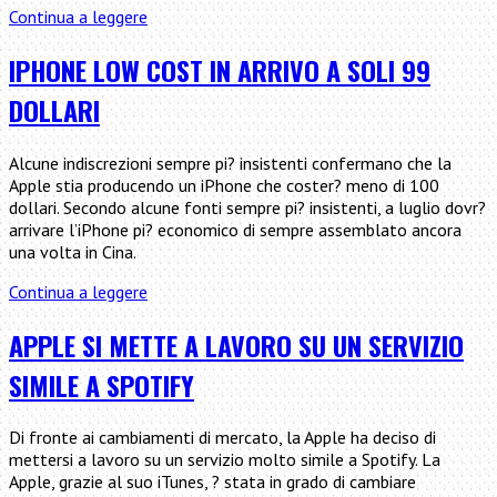
Guerra
Continua a leggere
brevetti,
Apple
IPHONE LOW COST IN ARRIVO A SOLI 99
rischia
DOLLARI
il
ritiro
iPhone
Alcune indiscrezioni sempre pi? insistenti confermano che la
negli
Apple stia producendo un iPhone che coster? meno di 100
USA
dollari. Secondo alcune fonti sempre pi? insistenti, a luglio dovr?
arrivare l’iPhone pi? economico di sempre assemblato ancora
una volta in Cina.
iPhone
Continua a leggere
low
cost
APPLE SI METTE A LAVORO SU UN SERVIZIO
in
SIMILE A SPOTIFY
arrivo
a
soli
Di fronte ai cambiamenti di mercato, la Apple ha deciso di
99
mettersi a lavoro su un servizio molto simile a Spotify. La
dollari
Apple, grazie al suo iTunes, ? stata in grado di cambiare