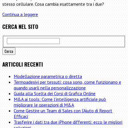
stesso cellulare. Cosa cambia esattamente tra i due?
Principali
Continua a leggere
differenze
CERCA NEL SITO
tra
iPhone
6
e
iPhone
6
Plus
ARTICOLI RECENTI
Modellazione parametrica o diretta
Termoadesivi per tessuti: cosa sono, come funzionano e
quando usarli nella personalizzazione
Guida alla Scelta dei Corsi di Grafica Online
M&A ai tools: Come l’intelligenza artificiale può
migliorare le operazioni di M&A
Come Gestire un Team di Sales con l’Aiuto di Report
Efficaci
Trasferire i dati tra due iPhone differenti: ecco le migliori
soluzioni