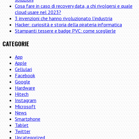
Cosa fare in caso di recovery data, a chi rivolgersi e quale
cloud usare nel 2023?
3 invenzioni che hanno rivoluzionato l’industria
Hacker: curiosità e storia della pirateria informatica
Stampanti tessere e badge PVC: come sceglierle
CATEGORIE
App
Apple
Cellulari
Facebook
Google
Hardware
Hitech
Instagram
Microsoft
News
Smartphone
Tablet
Twitter
Uncategorized