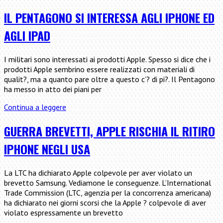
ci
spiega
IL PENTAGONO SI INTERESSA AGLI IPHONE ED
perche’
AGLI IPAD
l’iPhone
e’
meglio
I militari sono interessati ai prodotti Apple. Spesso si dice che i
del
prodotti Apple sembrino essere realizzati con materiali di
Samsung
qualit?, ma a quanto pare oltre a questo c’? di pi?. Il Pentagono
Galaxy
ha messo in atto dei piani per
Il
Continua a leggere
Pentagono
si
GUERRA BREVETTI, APPLE RISCHIA IL RITIRO
interessa
IPHONE NEGLI USA
agli
iPhone
ed
La LTC ha dichiarato Apple colpevole per aver violato un
agli
brevetto Samsung. Vediamone le conseguenze. L’International
iPad
Trade Commission (LTC, agenzia per la concorrenza americana)
ha dichiarato nei giorni scorsi che la Apple ? colpevole di aver
violato espressamente un brevetto