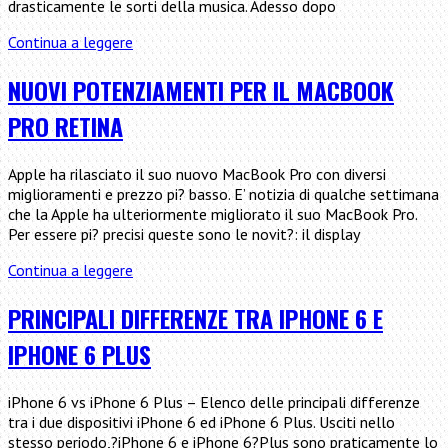
drasticamente le sorti della musica. Adesso dopo
Apple
Continua a leggere
si
mette
NUOVI POTENZIAMENTI PER IL MACBOOK
a
PRO RETINA
lavoro
su
un
Apple ha rilasciato il suo nuovo MacBook Pro con diversi
servizio
miglioramenti e prezzo pi? basso. E’ notizia di qualche settimana
simile
che la Apple ha ulteriormente migliorato il suo MacBook Pro.
a
Per essere pi? precisi queste sono le novit?: il display
Spotify
Nuovi
Continua a leggere
potenziamenti
per
PRINCIPALI DIFFERENZE TRA IPHONE 6 E
il
IPHONE 6 PLUS
MacBook
Pro
Retina
iPhone 6 vs iPhone 6 Plus – Elenco delle principali differenze
tra i due dispositivi iPhone 6 ed iPhone 6 Plus. Usciti nello
stesso periodo,?iPhone 6 e iPhone 6?Plus sono praticamente lo